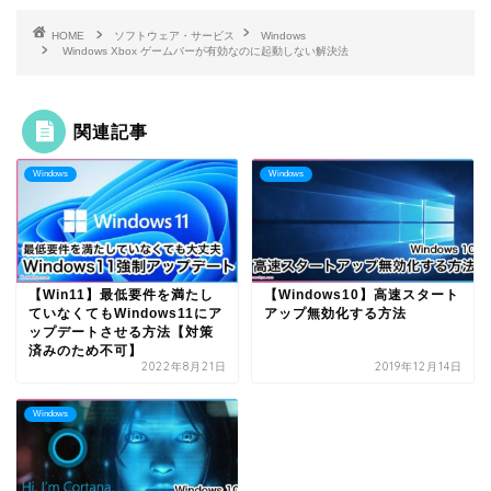
HOME
ソフトウェア・サービス
Windows
Windows Xbox ゲームバーが有効なのに起動しない解決法
関連記事
Windows
Windows
【Win11】最低要件を満たし
【Windows10】高速スタート
ていなくてもWindows11にア
アップ無効化する方法
ップデートさせる方法【対策
済みのため不可】
2022年8月21日
2019年12月14日
Windows