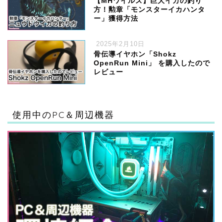
【MHワイルズ】巨大イカの釣り
方！勲章「モンスターイカハンタ
ー」獲得方法
2025年2月10日
骨伝導イヤホン「Shokz
OpenRun Mini」 を購入したので
レビュー
ハードウェア
使用中のPC＆周辺機器
ゲーム
ソフトウェア・サービス
ガジェット