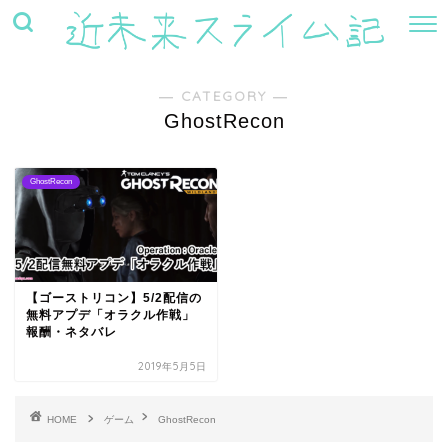
― CATEGORY ―
GhostRecon
GhostRecon
【ゴーストリコン】5/2配信の
無料アプデ「オラクル作戦」
報酬・ネタバレ
2019年5月5日
HOME
ゲーム
GhostRecon