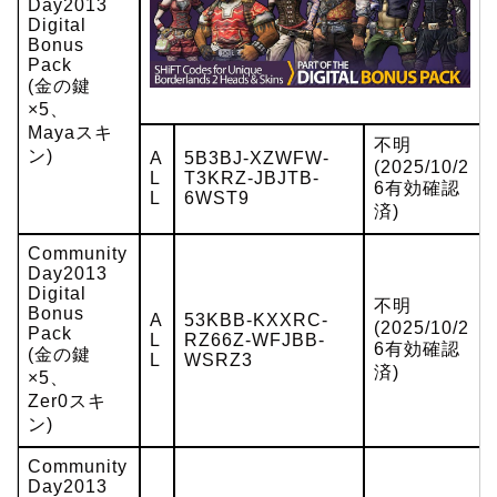
Day2013
Digital
Bonus
Pack
(金の鍵
×5、
Mayaスキ
不明
ン)
A
5B3BJ-XZWFW-
(2025/10/2
L
T3KRZ-JBJTB-
6有効確認
L
6WST9
済)
Community
Day2013
Digital
不明
Bonus
A
53KBB-KXXRC-
(2025/10/2
Pack
L
RZ66Z-WFJBB-
6有効確認
(金の鍵
L
WSRZ3
済)
×5、
Zer0スキ
ン)
Community
Day2013