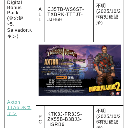
Digital
不明
Bonus
A
C35TB-WS6ST-
(2025/10/2
Pack
L
TXBRK-TTTJT-
6有効確認
(金の鍵
L
JJH6H
済)
×5、
Salvadorス
キン)
Axton
TTAoDKス
不明
キン
KTK3J-FR3JS-
(2025/10/2
P
ZX55B-B3BJ3-
C
6有効確認
HSRB6
済)