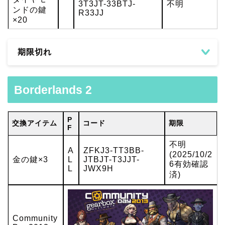
3T3JT-33BTJ-
不明
ンドの鍵
R33JJ
×20
期限切れ
Borderlands 2
P
交換アイテム
コード
期限
F
不明
A
ZFKJ3-TT3BB-
(2025/10/2
金の鍵×3
L
JTBJT-T3JJT-
6有効確認
L
JWX9H
済)
Community