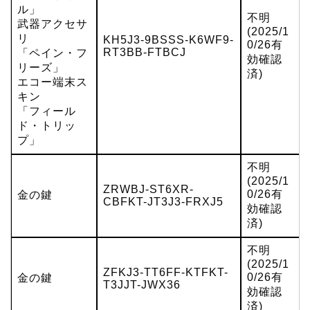
ル」
不明
武器アクセサ
(2025/1
リ
KH5J3-9BSSS-K6WF9-
0/26有
RT3BB-FTBCJ
「ペイン・フ
効確認
リーズ」
済)
エコー端末ス
キン
「フィール
ド・トリッ
プ」
不明
(2025/1
ZRWBJ-ST6XR-
0/26有
金の鍵
CBFKT-JT3J3-FRXJ5
効確認
済)
不明
(2025/1
ZFKJ3-TT6FF-KTFKT-
0/26有
金の鍵
T3JJT-JWX36
効確認
済)