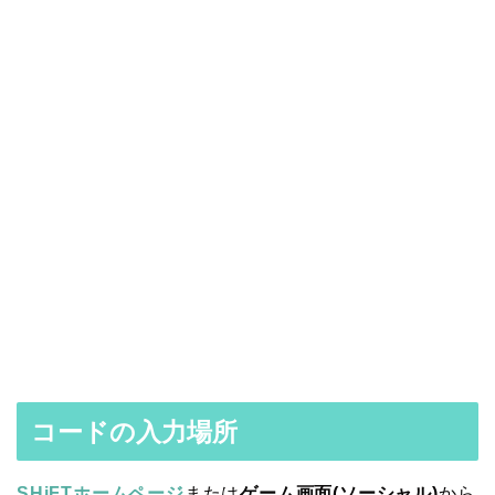
コードの入力場所
SHiFTホームページ
または
ゲーム画面(ソーシャル)
から