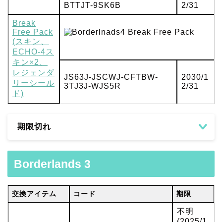
BTTJT-9SK6B
2/31
Break
Free Pack
(スキン、
ECHO-4ス
キン×2、
レジェンダ
JS63J-JSCWJ-CFTBW-
2030/1
リーシール
3TJ3J-WJS5R
2/31
ド)
期限切れ
Borderlands 3
交換アイテム
コード
期限
不明
(2025/1