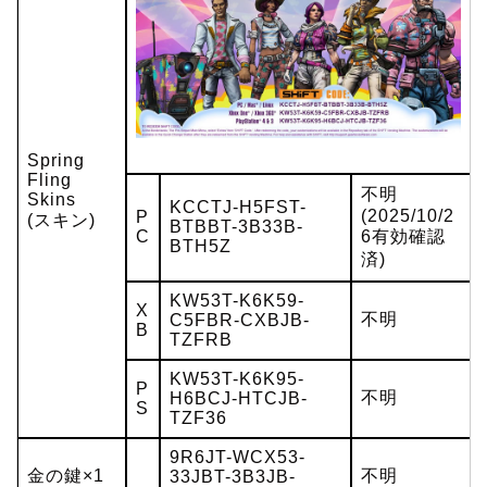
Spring
Fling
不明
Skins
KCCTJ-H5FST-
(2025/10/2
P
(スキン)
BTBBT-3B33B-
C
6有効確認
BTH5Z
済)
KW53T-K6K59-
X
不明
C5FBR-CXBJB-
B
TZFRB
KW53T-K6K95-
P
不明
H6BCJ-HTCJB-
S
TZF36
9R6JT-WCX53-
金の鍵×1
不明
33JBT-3B3JB-