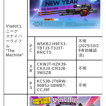
Vladofユ
ニーク
スナイパ
ーライフ
不明
W5KBJ-H9FX3-
(2025/10/2
ル
P
TBTJ3-T3J3T-
C
6有効確認
“The
RRCTS
Machine”
済)
CKWJT-HZK39-
X
不明
CKXJX-CR3JB-
B
3WSZB
KC5JB-JT6RW-
P
不明
96B5J-SBWBT-
S
CCJ9F