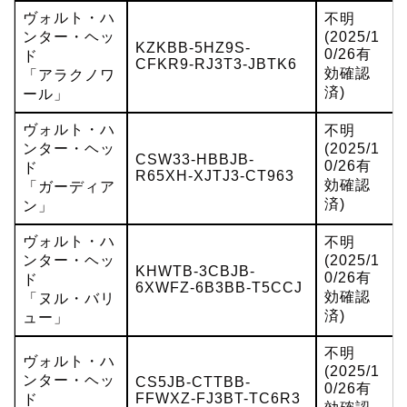
ヴォルト・ハ
不明
ンター・ヘッ
(2025/1
KZKBB-5HZ9S-
0/26有
ド
CFKR9-RJ3T3-JBTK6
効確認
「アラクノワ
済)
ール」
ヴォルト・ハ
不明
ンター・ヘッ
(2025/1
CSW33-HBBJB-
0/26有
ド
R65XH-XJTJ3-CT963
効確認
「ガーディア
済)
ン」
ヴォルト・ハ
不明
ンター・ヘッ
(2025/1
KHWTB-3CBJB-
0/26有
ド
6XWFZ-6B3BB-T5CCJ
効確認
「ヌル・バリ
済)
ュー」
不明
ヴォルト・ハ
(2025/1
ンター・ヘッ
CS5JB-CTTBB-
0/26有
FFWXZ-FJ3BT-TC6R3
ド