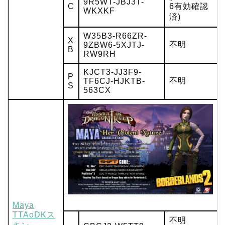
9R5WT-JBJ3T-
C
6有効確認
WKXKF
済)
W35B3-R66ZR-
X
不明
9ZBW6-5XJTJ-
B
RW9RH
KJCT3-JJ3F9-
P
不明
TF6CJ-HJKTB-
S
563CX
Maya
TTAoDKス
不明