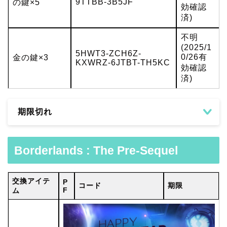
9TTBB-3B5JF
の鍵×5
効確認
済)
不明
(2025/1
5HWT3-ZCH6Z-
0/26有
金の鍵×3
KXWRZ-6JTBT-TH5KC
効確認
済)
期限切れ
Borderlands : The Pre-Sequel
交換アイテ
P
コード
期限
F
ム