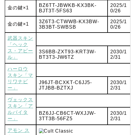
BZ6TT-JBWKB-KX3BK-
2025/1
金の鍵×1
BJT3T-5FS63
0/26
3Z6T3-CTWWB-KX3BW-
2025/1
金の鍵×1
3B3BT-SWBSB
0/26
武器スキン
「ヘック
ス・アピー
3S6BB-ZXT93-KRT3W-
2030/1
ル」
BT3T3-JW6TZ
2/31
ハーロウ
スキン「マ
リワナビ
J96JT-BCXKT-C6JJ5-
2030/1
ー」
JTJBB-BZTXJ
2/31
ヴェックス
スキン「ア
ルバイタ
BZ6JJ-CB6CT-WXJJW-
2030/1
ー」
3TT3B-56FZ5
2/31
アモン ス