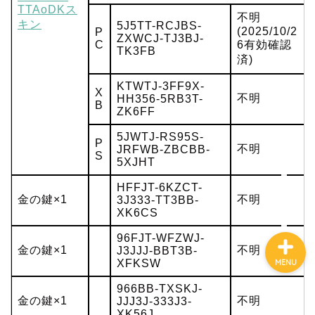
TTAoDKス
不明
キン
5J5TT-RCJBS-
(2025/10/2
P
ZXWCJ-TJ3BJ-
C
6有効確認
ハードウェア
TK3FB
済)
KTWTJ-3FF9X-
ゲーム
X
不明
HH356-5RB3T-
B
ZK6FF
ソフトウェア・サービス
5JWTJ-RS95S-
P
不明
JRFWB-ZBCBB-
S
5XJHT
ガジェット
HFFJT-6KZCT-
金の鍵×1
不明
3J333-TT3BB-
XK6CS
96FJT-WFZWJ-
金の鍵×1
不明
J3JJJ-BBT3B-
XFKSW
MENU
966BB-TXSKJ-
金の鍵×1
不明
JJJ3J-333J3-
XK56J