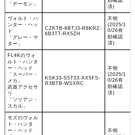
効確認
「デーモン」
済)
ヴォルト・ハ
不明
ンター・ヘッ
(2025/1
CZKTB-6BTJ3-R6KRZ-
0/26有
ド
6B3TT-RX5ZH
効確認
「グレー・マ
済)
ター」
FL4Kのヴォ
ルト・ハンタ
ー・ヘッド
不明
「スーパー・
(2025/1
KSK33-S5T33-XX5FS-
0/26有
メカ」
R3BTB-WSXRC
効確認
武器アクセサ
済)
リ
「ソリアン・
スカル」
モズのヴォル
ト・ハンタ
ー・ヘッド
不明