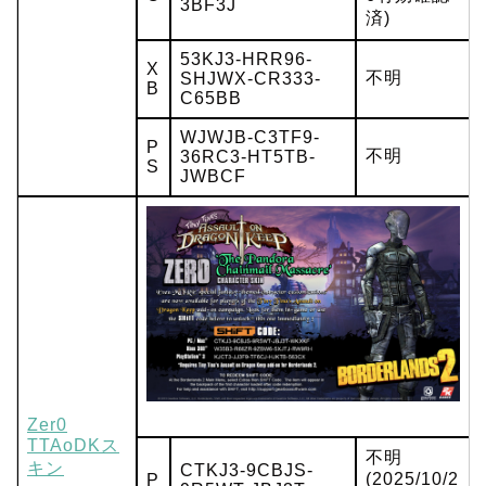
3BF3J
済)
53KJ3-HRR96-
X
不明
SHJWX-CR333-
B
C65BB
WJWJB-C3TF9-
P
不明
36RC3-HT5TB-
S
JWBCF
Zer0
TTAoDKス
不明
キン
CTKJ3-9CBJS-
(2025/10/2
P