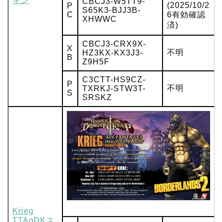
キン
CBCJ3-W5TT9-
(2025/10/2
P
S65K3-BJJ3B-
C
6有効確認
XHWWC
済)
CBCJ3-CRX9X-
X
不明
HZ3KX-KX3J3-
B
Z9H5F
C3CTT-HS9CZ-
P
不明
TXRKJ-STW3T-
S
SRSKZ
Krieg
TTAoDKス