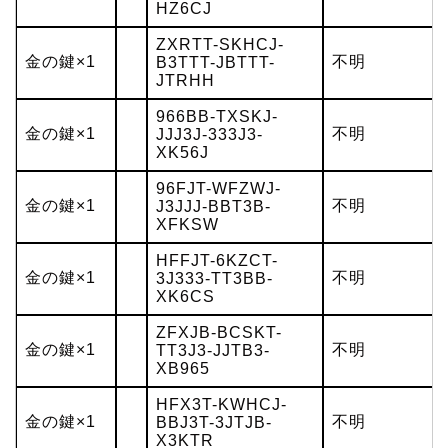
HZ6CJ
ZXRTT-SKHCJ-
金の鍵×1
不明
B3TTT-JBTTT-
JTRHH
966BB-TXSKJ-
金の鍵×1
不明
JJJ3J-333J3-
XK56J
96FJT-WFZWJ-
金の鍵×1
不明
J3JJJ-BBT3B-
XFKSW
HFFJT-6KZCT-
金の鍵×1
不明
3J333-TT3BB-
XK6CS
ZFXJB-BCSKT-
金の鍵×1
不明
TT3J3-JJTB3-
XB965
HFX3T-KWHCJ-
金の鍵×1
不明
BBJ3T-3JTJB-
X3KTR