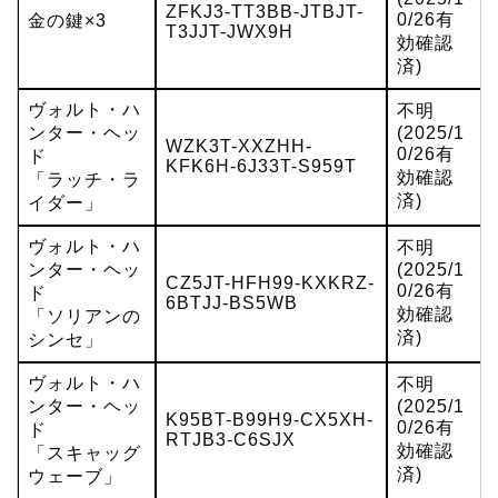
ZFKJ3-TT3BB-JTBJT-
0/26有
金の鍵×3
T3JJT-JWX9H
効確認
済)
ヴォルト・ハ
不明
ンター・ヘッ
(2025/1
WZK3T-XXZHH-
0/26有
ド
KFK6H-6J33T-S959T
効確認
「ラッチ・ラ
済)
イダー」
ヴォルト・ハ
不明
ンター・ヘッ
(2025/1
CZ5JT-HFH99-KXKRZ-
0/26有
ド
6BTJJ-BS5WB
効確認
「ソリアンの
済)
シンセ」
ヴォルト・ハ
不明
ンター・ヘッ
(2025/1
K95BT-B99H9-CX5XH-
0/26有
ド
RTJB3-C6SJX
効確認
「スキャッグ
済)
ウェーブ」