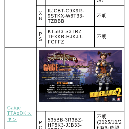
KJCBT-C9X9R-
X
不明
9STKX-W6T33-
B
TZBBB
KT5B3-S3TRZ-
P
不明
TFXKB-HJKJJ-
S
FCFFZ
Gaige
TTAoDKス
不明
キン
535BB-3R3BZ-
(2025/10/2
P
HF5K3-JJB33-
C
6有効確認