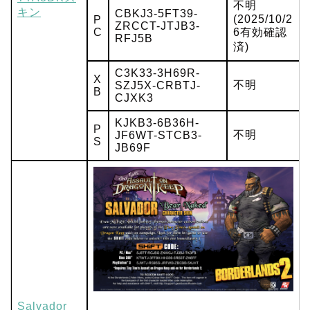
不明
キン
CBKJ3-5FT39-
(2025/10/2
P
ZRCCT-JTJB3-
C
6有効確認
RFJ5B
済)
C3K33-3H69R-
X
不明
SZJ5X-CRBTJ-
B
CJXK3
KJKB3-6B36H-
P
不明
JF6WT-STCB3-
S
JB69F
Salvador