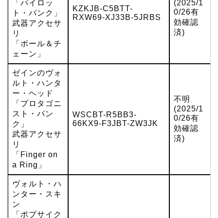
「パイロッ
(2025/1
KZKJB-C5BTT-
0/26有
ト・パンク」
RXW69-XJ33B-5JRBS
効確認
武器アクセサ
済)
リ
「ボール＆チ
ェーン」
ゼインのヴォ
ルト・ハンタ
ー・ヘッド
不明
「プロタゴニ
(2025/1
スト・パン
WSCBT-R5BB3-
0/26有
66KX9-F3JBT-ZW3JK
ク」
効確認
武器アクセサ
済)
リ
「Finger on
a Ring」
ヴォルト・ハ
ンター・スキ
ン
「ポプサイク