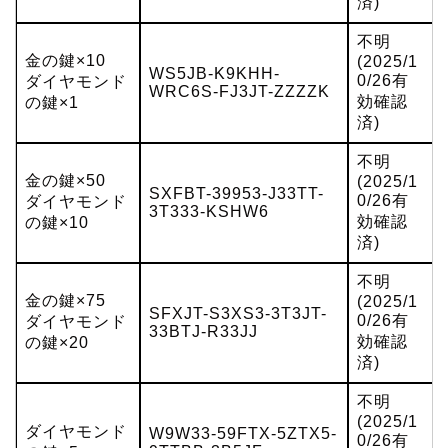
済)
不明
金の鍵×10
(2025/1
WS5JB-K9KHH-
0/26有
ダイヤモンド
WRC6S-FJ3JT-ZZZZK
効確認
の鍵×1
済)
不明
金の鍵×50
(2025/1
SXFBT-39953-J33TT-
0/26有
ダイヤモンド
3T333-KSHW6
効確認
の鍵×10
済)
不明
金の鍵×75
(2025/1
SFXJT-S3XS3-3T3JT-
0/26有
ダイヤモンド
33BTJ-R33JJ
効確認
の鍵×20
済)
不明
(2025/1
ダイヤモンド
W9W33-59FTX-5ZTX5-
0/26有