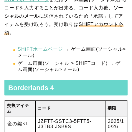
コードを入力することが出来る。コード入力後、
ソー
シャル
の
メール
に送信されているため「承諾」してア
イテムを受け取ろう。受け取りは
SHiFTアカウント必
須
。
SHiFTホームページ
→ ゲーム画面(ソーシャル>
メール)
ゲーム画面(ソーシャル > SHiFTコード) → ゲー
ム画面(ソーシャル>メール)
Borderlands 4
交換アイテ
コード
期限
ム
JZFTT-SSTC3-5FTT5-
2025/1
金の鍵×1
J3TB3-JSB9S
0/26