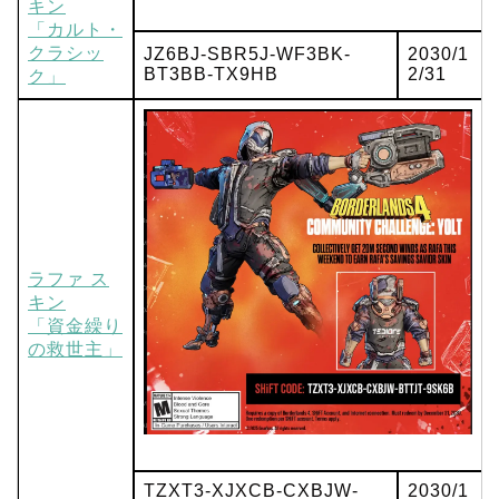
キン
「カルト・
クラシッ
JZ6BJ-SBR5J-WF3BK-
2030/1
BT3BB-TX9HB
2/31
ク」
ラファ ス
キン
「資金繰り
の救世主」
TZXT3-XJXCB-CXBJW-
2030/1