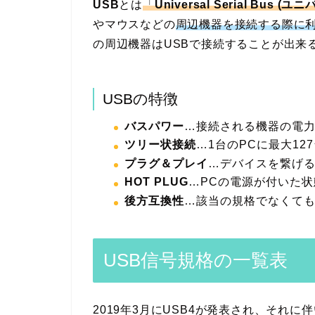
USB
とは
「
Universal Serial Bus
やマウスなどの
周辺機器を接続する際に
の周辺機器はUSBで接続することが出来
USBの特徴
バスパワー
…接続される機器の電
ツリー状接続
…1台のPCに最大1
プラグ＆プレイ
…デバイスを繋げ
HOT PLUG
…PCの電源が付いた
後方互換性
…該当の規格でなくて
USB信号規格の一覧表
2019年3月にUSB4が発表され、それに