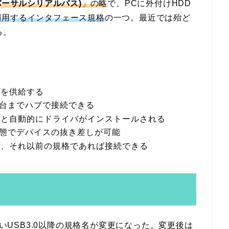
 (ユニバーサルシリアルバス)
」の略
で、PCに外付けHDD
利用するインタフェース規格
の一つ。最近では殆ど
る。
力を供給する
27台までハブで接続できる
ると自動的にドライバがインストールされる
状態でデバイスの抜き差しが可能
も、それ以前の規格であれば接続できる
伴いUSB3.0以降の規格名が変更になった。変更後は