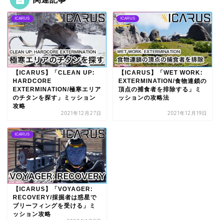
ICARUS
ICARUS
【ICARUS】「CLEAN UP:
【ICARUS】「WET WORK:
HARDCORE
EXTERMINATION/食物連鎖の
EXTERMINATION/極寒エリア
頂点の捕食者を排除する」ミ
のチタンを探す」ミッション
ッションの攻略法
攻略
2021年12月27日
2021年12月19日
ICARUS
【ICARUS】「VOYAGER:
RECOVERY/採掘者は惑星で
ブリーフィングを受ける」ミ
ッション攻略