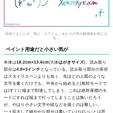
頑張りましたが、特に「スライム」あたりの字の幅感覚が気にな
る…
ペイント用途だと小さい気が
本体は
18.2cm×13.4cm
(大体
はがきサイズ
)、読み取り
部分は
4.8×3インチ
となっている。読み取り部分の長径
はスタイラスペンよりも短く、先ほどの上図のような
文字を書くだけでも、中央から始めると(相対モードで
は)すぐに端まで到達してしまう。これは絶対座標のモ
ードにすれば端まで行ってしまうことは無いだろう
が、やはり小さい文字や絵などを描くのは難しい。
一々拡大して細やかな部分は書いていけばいいとは思