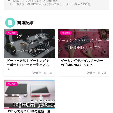
HOME
ハードウェア
周辺機器
【板タブ】XP-PENのペンタブ買ってみた！レビュー(Star G430S)
関連記事
周辺機器
周辺機器
ゲーマー必見！ゲーミングキ
ゲーミングデバイスメーカー
ーボードのメーカー別オスス
の「MIONIX」って？
メ
2018年11月14日
2018年11月12日
周辺機器
USBって何？USBの種類一覧