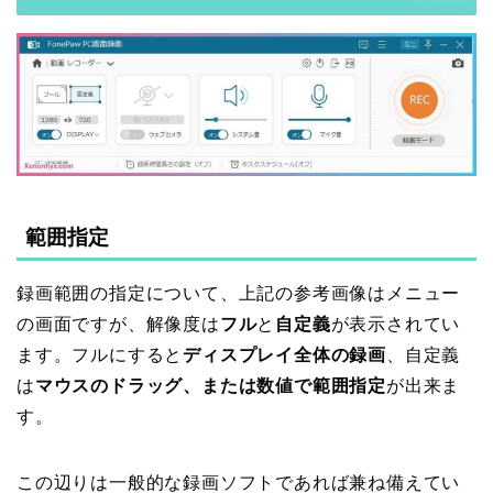
範囲指定
録画範囲の指定について、上記の参考画像はメニュー
の画面ですが、解像度は
フル
と
自定義
が表示されてい
ます。フルにすると
ディスプレイ全体の録画
、自定義
は
マウスのドラッグ、または数値で範囲指定
が出来ま
す。
この辺りは一般的な録画ソフトであれば兼ね備えてい