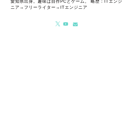
愛知県出身。趣味は自作PCとゲーム。 略歴：ITエンジ
ニア→フリーライター→ITエンジニア