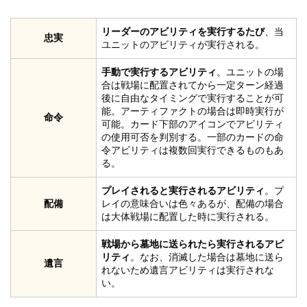
リーダーのアビリティを実行するたび
、当
忠実
ユニットのアビリティが実行される。
手動で実行するアビリティ
。ユニットの場
合は戦場に配置されてから一定ターン経過
後に自由なタイミングで実行することが可
能。アーティファクトの場合は即時実行が
命令
可能。カード下部のアイコンでアビリティ
の使用可否を判別する。一部のカードの命
令アビリティは複数回実行できるものもあ
る。
プレイされると実行されるアビリティ
。プ
配備
レイの意味合いは色々あるが、配備の場合
は大体戦場に配置した時に実行される。
戦場から墓地に送られたら実行されるアビ
リティ
。なお、消滅した場合は墓地に送ら
遺言
れないため遺言アビリティは実行されな
い。