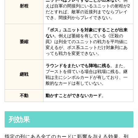
ニットへはプレイすることが出来ない
。例
射程
えば自軍の間接列にいるユニットの射程が2
だとすれば、敵軍の近接列までならプレイ
でき、間接列からプレイできない。
「ボス」ユニットを対象にすることが出来
ない
。例えば萎縮を有している《圧殺の
萎縮
罠》は列全てのユニットの戦力を平均値に
変えるが、ボス系ユニットだけ対象列にあ
っても戦力を変更できない。
ラウンドをまたいでも陣地に残る
。また、
ブーストを得ている場合は戦場に残る。継
継戦
戦は主にシンボルカードが有しており、一
般的なカードは有していない。
不動
動かすことができないカード
。
列効果
指定の列にある全てのカードに影響を与える効果。列