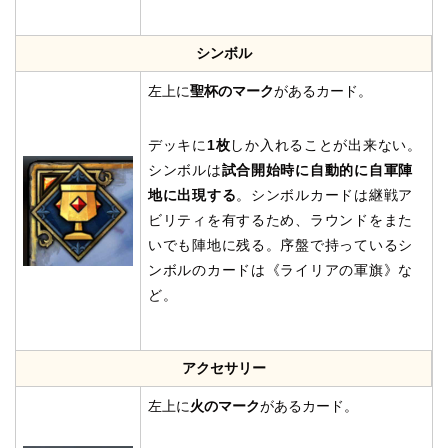
シンボル
左上に
聖杯のマーク
があるカード。
デッキに
1枚
しか入れることが出来ない。
シンボルは
試合開始時に自動的に自軍陣
地に出現する
。シンボルカードは継戦ア
ビリティを有するため、ラウンドをまた
いでも陣地に残る。序盤で持っているシ
ンボルのカードは《ライリアの軍旗》な
ど。
アクセサリー
左上に
火のマーク
があるカード。