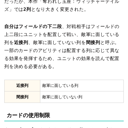
だったが、本作「奪われし玉座：ウィッチャーテイル
ズ」では
2列
となり大きく変更された。
自分はフィールドの下二段
、対戦相手はフィールドの
上二段にユニットを配置して戦い、敵軍に面している
列を
近接列
、敵軍に面していない列を
間接列
と呼ぶ。
一部のカードのアビリティは配置する列に応じて異な
る効果を発揮するため、ユニットの効果を読んで配置
列を決める必要がある。
近接列
敵軍に面している列
間接列
敵軍に面していない列
カードの使用制限