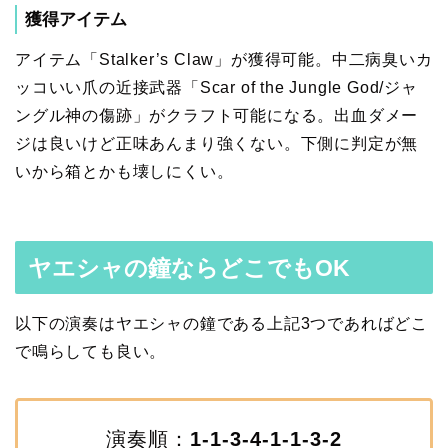
獲得アイテム
アイテム「Stalker’s Claw」が獲得可能。中二病臭いカ
ッコいい爪の近接武器「Scar of the Jungle God/ジャ
ングル神の傷跡」がクラフト可能になる。出血ダメー
ジは良いけど正味あんまり強くない。下側に判定が無
いから箱とかも壊しにくい。
ヤエシャの鐘ならどこでもOK
以下の演奏はヤエシャの鐘である上記3つであればどこ
で鳴らしても良い。
演奏順：
1-1-3-4-1-1-3-2