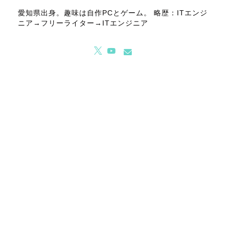
愛知県出身。趣味は自作PCとゲーム。 略歴：ITエンジ
ニア→フリーライター→ITエンジニア