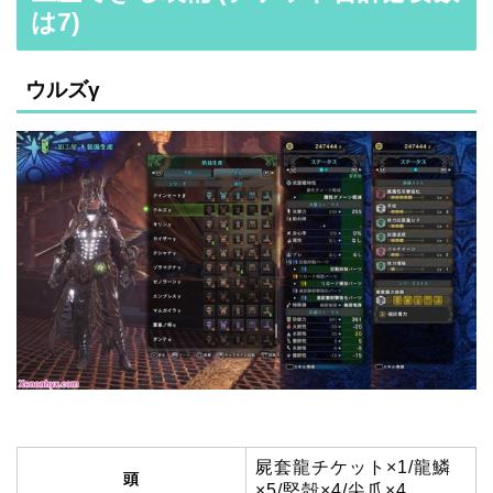
は7)
ウルズγ
屍套龍チケット×1/龍鱗
頭
×5/堅殻×4/尖爪×4