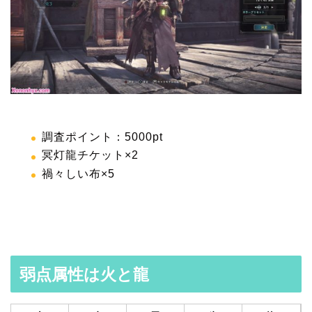
調査ポイント：5000pt
冥灯龍チケット×2
禍々しい布×5
弱点属性は火と龍