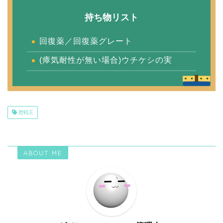
持ち物リスト
回復薬／回復薬グレート
(瘴気耐性が無い場合)ウチケシの実
歴戦王
ABOUT ME