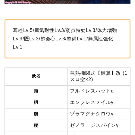
耳栓Lv.5/瘴気耐性Lv.3/弱点特効Lv.3/体力増強
Lv.3/匠Lv.3/超会心Lv.3/整備Lv.1/無属性強化
Lv.1
竜熱機関式【鋼翼】改 (1
武器
スロ空×2)
フルドレスハットα
頭
エンプレスメイルγ
胴
ゾラマグナクロウγ
腕
ゼノラージスパインγ
腰