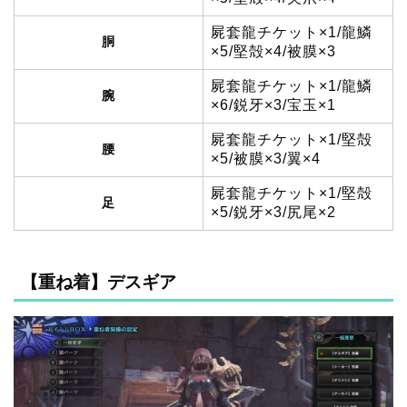
屍套龍チケット×1/龍鱗
胴
×5/堅殻×4/被膜×3
屍套龍チケット×1/龍鱗
腕
×6/鋭牙×3/宝玉×1
屍套龍チケット×1/堅殻
腰
×5/被膜×3/翼×4
屍套龍チケット×1/堅殻
足
×5/鋭牙×3/尻尾×2
【重ね着】デスギア