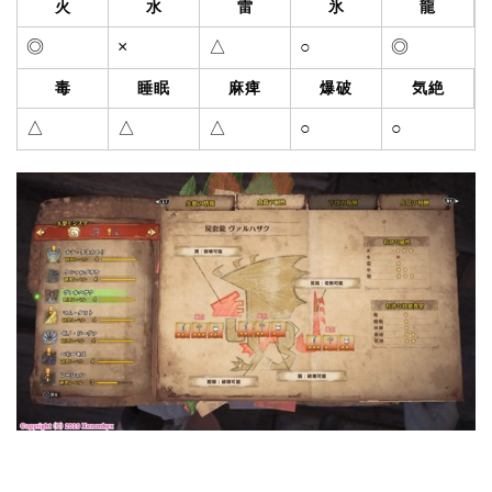
火
水
雷
氷
龍
◎
×
△
○
◎
毒
睡眠
麻痺
爆破
気絶
△
△
△
○
○