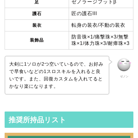
ゼノラージフットβ
足
匠の護石III
護石
転身の装衣/不動の装衣
装衣
防音珠×1/痛撃珠×3/無撃
装飾品
珠×1/体力珠×3/耐瘴珠×3
大剣に1ソロが2つ空いているので、お好み
で早食いなどの1スロスキルを入れると良
ゼノン
いです。また、回復カスタムを入れてると
かなり楽になります。
推奨所持品リスト