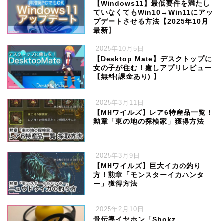
【Windows11】最低要件を満たし
ていなくてもWin10→Win11にアッ
プデートさせる方法【2025年10月
最新】
2025年10月5日
【Desktop Mate】デスクトップに
女の子が住む！癒しアプリレビュー
【無料(課金あり) 】
2025年3月11日
【MHワイルズ】レア6特産品一覧！
勲章「東の地の探検家」獲得方法
2025年3月9日
【MHワイルズ】巨大イカの釣り
方！勲章「モンスターイカハンタ
ー」獲得方法
2025年2月10日
骨伝導イヤホン「Shokz